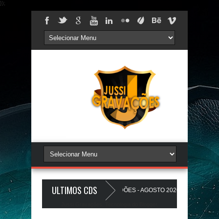
});
ULTIMOS CDS
PAREDÃO 17.0 - A PLAYLIST DOS PAREDÕES - AGOSTO 2026 - O ZeRo Um é N
Jussi Gravações. Tecnologia do
Blogger
.
NHO A Favela Ta Gostosa 5.0 - LANÇAMENTO - JUSSIGRAVACOES.com