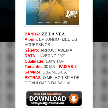
ZÉ DA VEA
BANDA
:
Album:
EP JUNHO - MEDIOS
AGRESSIVOS
Gênero
:
ARROCHADEIRA
DATA
:
INVERNO 2021
Qualidade:
100% TOP
Tamanho:
30
MB
FAIXAS:
06
Servidor
:
SUA MUSICA
EXTRAS
:
O MELHOR SITE DE
DOWNLOADS DA BAHIA!