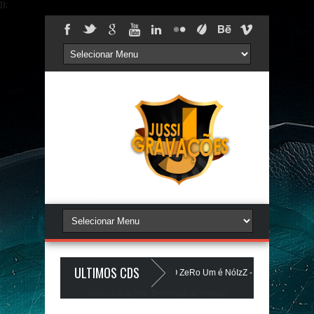
});
ULTIMOS CDS
LIST DOS PAREDÕES - AGOSTO 2026 - O ZeRo Um é NóIzZ - JUSSIGRAVACOES
Jussi Gravações. Tecnologia do
Blogger
.
sa 5.0 - LANÇAMENTO - JUSSIGRAVACOES.com
BEATS PAREDÃO 16.0 