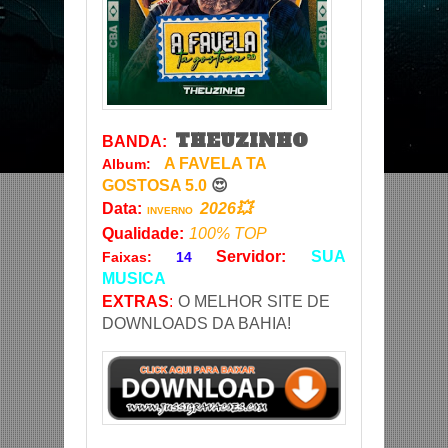
THEUZINHO
BANDA:
A FAVELA TA
Album:
GOSTOSA 5.0
😍
Data
:
2026💥
INVERNO
Qualidade:
100% TOP
Servidor
:
SUA
Faixas:
14
MUSICA
EXTRAS
:
O MELHOR SITE DE
DOWNLOADS DA BAHIA!